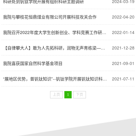
科研处到钒钛学院开展有组织科研主题调研
2024-03-19
我院与攀枝花恒鼎煤业有限公司开展科技攻关合作
2022-04-20
我院召开2022年度大学生创新创业、学科竞赛工作研讨会
2022-01-14
【自律攀大人】敢为人先拓科研，润物无声育栋梁——专访钒钛学院张皓博士
2021-12-28
我院喜获国家自然科学基金项目
2021-09-01
“展地区优势，普钒钛知识”--钒钛学院开展钒钛知识科普宣传活动
2021-07-11
上页
1
下页